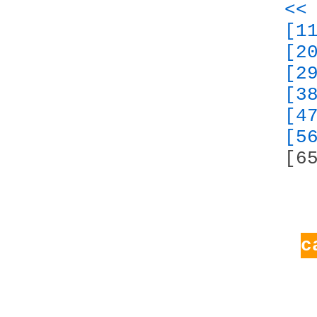
<<
[1
[2
[2
[3
[4
[5
[6
с