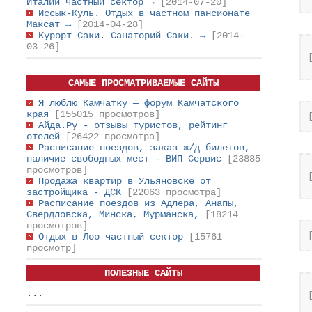
Италии частный сектор
→
[2014-07-20]
Иссык-Куль. Отдых в частном пансионате
Максат
→
[2014-04-28]
Курорт Саки. Санаторий Саки.
→
[2014-
03-26]
САМЫЕ ПРОСМАТРИВАЕМЫЕ САЙТЫ
Я люблю Камчатку — форум Камчатского
края
[155015 просмотров]
Айда.Ру - отзывы туристов, рейтинг
отелей
[26422 просмотра]
Расписание поездов, заказ ж/д билетов,
наличие свободных мест - ВИП Сервис
[23885
просмотров]
Продажа квартир в Ульяновске от
застройщика - ДСК
[22063 просмотра]
Расписание поездов из Адлера, Анапы,
Свердловска, Минска, Мурманска,
[18214
просмотров]
Отдых в Лоо частный сектор
[15761
просмотр]
ПОЛЕЗНЫЕ САЙТЫ
...