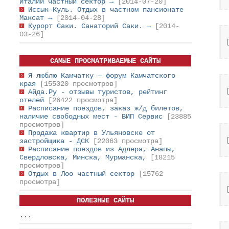
Италии частный сектор
→
[2014-07-20]
Иссык-Куль. Отдых в частном пансионате
Максат
→
[2014-04-28]
Курорт Саки. Санаторий Саки.
→
[2014-
03-26]
САМЫЕ ПРОСМАТРИВАЕМЫЕ САЙТЫ
Я люблю Камчатку — форум Камчатского
края
[155020 просмотров]
Айда.Ру - отзывы туристов, рейтинг
отелей
[26422 просмотра]
Расписание поездов, заказ ж/д билетов,
наличие свободных мест - ВИП Сервис
[23885
просмотров]
Продажа квартир в Ульяновске от
застройщика - ДСК
[22063 просмотра]
Расписание поездов из Адлера, Анапы,
Свердловска, Минска, Мурманска,
[18215
просмотров]
Отдых в Лоо частный сектор
[15762
просмотра]
ПОЛЕЗНЫЕ САЙТЫ
...