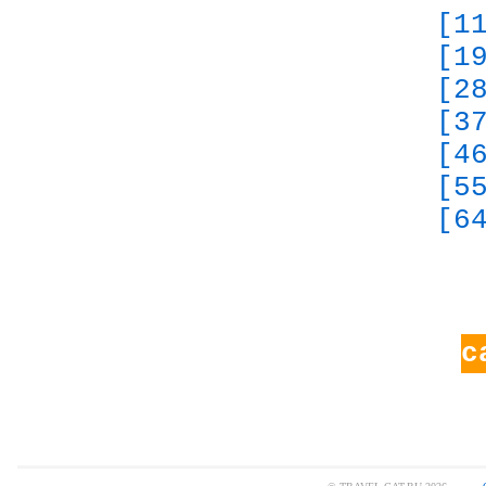
[1
[1
[2
[3
[4
[5
[6
с