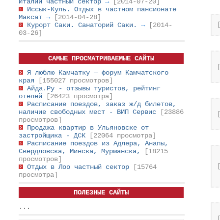
Италии частный сектор
→
[2014-07-20]
Иссык-Куль. Отдых в частном пансионате
Максат
→
[2014-04-28]
Курорт Саки. Санаторий Саки.
→
[2014-
03-26]
САМЫЕ ПРОСМАТРИВАЕМЫЕ САЙТЫ
Я люблю Камчатку — форум Камчатского
края
[155027 просмотров]
Айда.Ру - отзывы туристов, рейтинг
отелей
[26423 просмотра]
Расписание поездов, заказ ж/д билетов,
наличие свободных мест - ВИП Сервис
[23886
просмотров]
Продажа квартир в Ульяновске от
застройщика - ДСК
[22064 просмотра]
Расписание поездов из Адлера, Анапы,
Свердловска, Минска, Мурманска,
[18215
просмотров]
Отдых в Лоо частный сектор
[15764
просмотра]
ПОЛЕЗНЫЕ САЙТЫ
...