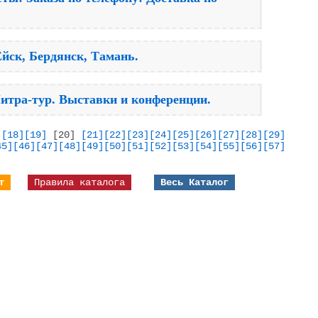
йск, Бердянск, Тамань.
итра-тур. Выставки и конференции.
]
[18]
[19]
[20]
[21]
[22]
[23]
[24]
[25]
[26]
[27]
[28]
[29]
45]
[46]
[47]
[48]
[49]
[50]
[51]
[52]
[53]
[54]
[55]
[56]
[57]
т
Правила каталога
Весь Каталог