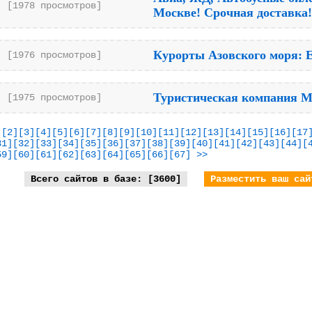
[1978 просмотров]
Москве! Срочная доставка!
Курорты Азовского моря: Е
[1976 просмотров]
Туристическая компания М
[1975 просмотров]
]
[2]
[3]
[4]
[5]
[6]
[7]
[8]
[9]
[10]
[11]
[12]
[13]
[14]
[15]
[16]
[17
31]
[32]
[33]
[34]
[35]
[36]
[37]
[38]
[39]
[40]
[41]
[42]
[43]
[44]
[
59]
[60]
[61]
[62]
[63]
[64]
[65]
[66]
[67]
>>
Всего сайтов в базе: [3600]
Разместить ваш сай