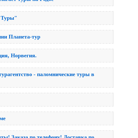
е Туры"
нии Планета-тур
ия, Норвегия.
 турагентство - паломнические туры в
ме
ты! Заказа по телефону! Доставка по