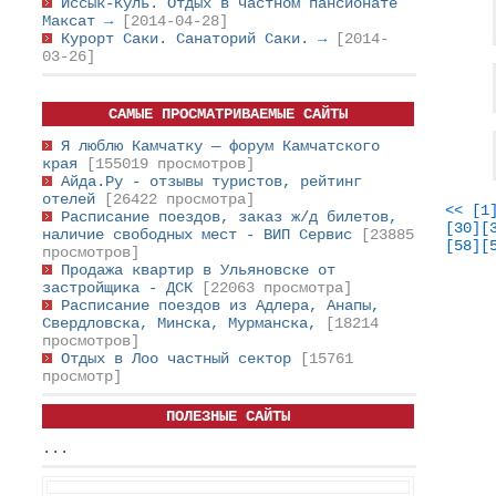
Иссык-Куль. Отдых в частном пансионате
Максат
→
[2014-04-28]
Курорт Саки. Санаторий Саки.
→
[2014-
03-26]
САМЫЕ ПРОСМАТРИВАЕМЫЕ САЙТЫ
Я люблю Камчатку — форум Камчатского
края
[155019 просмотров]
Айда.Ру - отзывы туристов, рейтинг
отелей
[26422 просмотра]
<<
[1
Расписание поездов, заказ ж/д билетов,
[30]
[
наличие свободных мест - ВИП Сервис
[23885
[58]
[
просмотров]
Продажа квартир в Ульяновске от
застройщика - ДСК
[22063 просмотра]
Расписание поездов из Адлера, Анапы,
Свердловска, Минска, Мурманска,
[18214
просмотров]
Отдых в Лоо частный сектор
[15761
просмотр]
ПОЛЕЗНЫЕ САЙТЫ
...