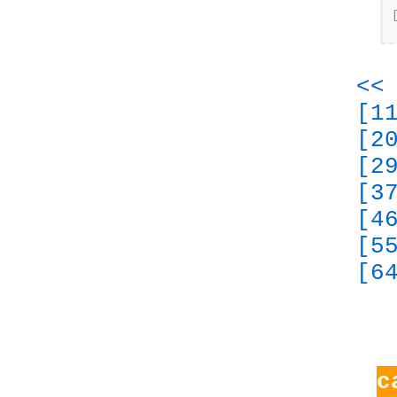
<<
[1
[2
[2
[3
[4
[5
[6
с