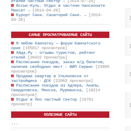
Италии частный сектор
→
[2014-07-20]
Иссык-Куль. Отдых в частном пансионате
Максат
→
[2014-04-28]
Курорт Саки. Санаторий Саки.
→
[2014-
03-26]
САМЫЕ ПРОСМАТРИВАЕМЫЕ САЙТЫ
Я люблю Камчатку — форум Камчатского
края
[155017 просмотров]
Айда.Ру - отзывы туристов, рейтинг
отелей
[26422 просмотра]
Расписание поездов, заказ ж/д билетов,
наличие свободных мест - ВИП Сервис
[23885
просмотров]
Продажа квартир в Ульяновске от
застройщика - ДСК
[22063 просмотра]
Расписание поездов из Адлера, Анапы,
Свердловска, Минска, Мурманска,
[18214
просмотров]
Отдых в Лоо частный сектор
[15761
просмотр]
ПОЛЕЗНЫЕ САЙТЫ
...