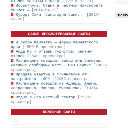
Италии частный сектор
→
[2014-07-20]
Иссык-Куль. Отдых в частном пансионате
Максат
→
[2014-04-28]
Курорт Саки. Санаторий Саки.
→
[2014-
Всег
03-26]
САМЫЕ ПРОСМАТРИВАЕМЫЕ САЙТЫ
Я люблю Камчатку — форум Камчатского
края
[155015 просмотров]
Айда.Ру - отзывы туристов, рейтинг
отелей
[26422 просмотра]
Расписание поездов, заказ ж/д билетов,
наличие свободных мест - ВИП Сервис
[23885
просмотров]
Продажа квартир в Ульяновске от
застройщика - ДСК
[22063 просмотра]
Расписание поездов из Адлера, Анапы,
Свердловска, Минска, Мурманска,
[18214
просмотров]
Отдых в Лоо частный сектор
[15761
просмотр]
ПОЛЕЗНЫЕ САЙТЫ
...