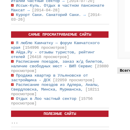
Италии частный сектор
→
[2014-07-20]
Иссык-Куль. Отдых в частном пансионате
Максат
→
[2014-04-28]
Курорт Саки. Санаторий Саки.
→
[2014-
03-26]
САМЫЕ ПРОСМАТРИВАЕМЫЕ САЙТЫ
Я люблю Камчатку — форум Камчатского
края
[154996 просмотров]
Айда.Ру - отзывы туристов, рейтинг
отелей
[26418 просмотров]
Расписание поездов, заказ ж/д билетов,
наличие свободных мест - ВИП Сервис
[23880
Всег
просмотров]
Продажа квартир в Ульяновске от
застройщика - ДСК
[22059 просмотров]
Расписание поездов из Адлера, Анапы,
Свердловска, Минска, Мурманска,
[18211
просмотров]
Отдых в Лоо частный сектор
[15756
просмотров]
ПОЛЕЗНЫЕ САЙТЫ
...