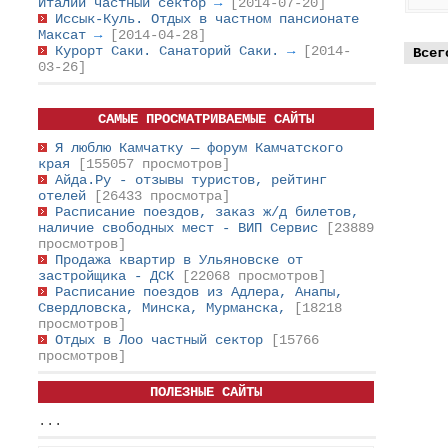
Италии частный сектор
→
[2014-07-20]
Иссык-Куль. Отдых в частном пансионате
Максат
→
[2014-04-28]
Курорт Саки. Санаторий Саки.
→
[2014-
Всег
03-26]
САМЫЕ ПРОСМАТРИВАЕМЫЕ САЙТЫ
Я люблю Камчатку — форум Камчатского
края
[155057 просмотров]
Айда.Ру - отзывы туристов, рейтинг
отелей
[26433 просмотра]
Расписание поездов, заказ ж/д билетов,
наличие свободных мест - ВИП Сервис
[23889
просмотров]
Продажа квартир в Ульяновске от
застройщика - ДСК
[22068 просмотров]
Расписание поездов из Адлера, Анапы,
Свердловска, Минска, Мурманска,
[18218
просмотров]
Отдых в Лоо частный сектор
[15766
просмотров]
ПОЛЕЗНЫЕ САЙТЫ
...