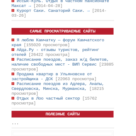
Иссык-Куль. Отдых в частном пансионате
Максат
→
[2014-04-28]
Курорт Саки. Санаторий Саки.
→
[2014-
03-26]
САМЫЕ ПРОСМАТРИВАЕМЫЕ САЙТЫ
Я люблю Камчатку — форум Камчатского
края
[155020 просмотров]
Айда.Ру - отзывы туристов, рейтинг
отелей
[26422 просмотра]
Расписание поездов, заказ ж/д билетов,
наличие свободных мест - ВИП Сервис
[23885
просмотров]
Продажа квартир в Ульяновске от
застройщика - ДСК
[22063 просмотра]
Расписание поездов из Адлера, Анапы,
Свердловска, Минска, Мурманска,
[18215
просмотров]
Отдых в Лоо частный сектор
[15762
просмотра]
ПОЛЕЗНЫЕ САЙТЫ
...