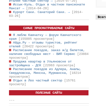
Италии частный сектор
→
[2014-07-20]
Иссык-Куль. Отдых в частном пансионате
Максат
→
[2014-04-28]
Курорт Саки. Санаторий Саки.
→
[2014-
03-26]
Всег
САМЫЕ ПРОСМАТРИВАЕМЫЕ САЙТЫ
Я люблю Камчатку — форум Камчатского
края
[155005 просмотров]
Айда.Ру - отзывы туристов, рейтинг
отелей
[26422 просмотра]
Расписание поездов, заказ ж/д билетов,
наличие свободных мест - ВИП Сервис
[23884
просмотра]
Продажа квартир в Ульяновске от
застройщика - ДСК
[22063 просмотра]
Расписание поездов из Адлера, Анапы,
Свердловска, Минска, Мурманска,
[18214
просмотров]
Отдых в Лоо частный сектор
[15761
просмотр]
ПОЛЕЗНЫЕ САЙТЫ
...