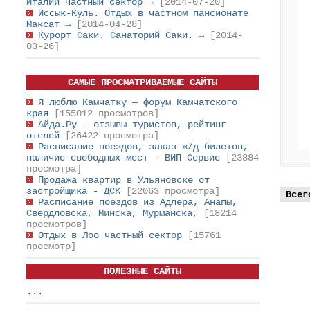
Италии частный сектор
→
[2014-07-20]
Иссык-Куль. Отдых в частном пансионате
Максат
→
[2014-04-28]
Курорт Саки. Санаторий Саки.
→
[2014-
03-26]
САМЫЕ ПРОСМАТРИВАЕМЫЕ САЙТЫ
Я люблю Камчатку — форум Камчатского
края
[155012 просмотров]
Айда.Ру - отзывы туристов, рейтинг
отелей
[26422 просмотра]
Расписание поездов, заказ ж/д билетов,
наличие свободных мест - ВИП Сервис
[23884
просмотра]
Продажа квартир в Ульяновске от
застройщика - ДСК
[22063 просмотра]
Всег
Расписание поездов из Адлера, Анапы,
Свердловска, Минска, Мурманска,
[18214
просмотров]
Отдых в Лоо частный сектор
[15761
просмотр]
ПОЛЕЗНЫЕ САЙТЫ
...