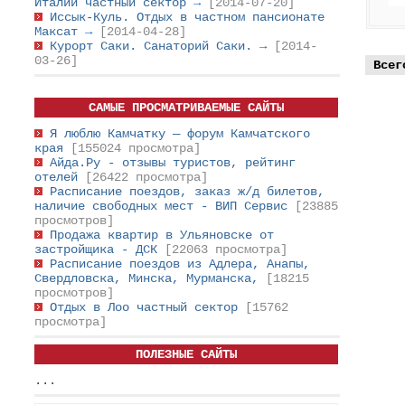
Италии частный сектор
→
[2014-07-20]
Иссык-Куль. Отдых в частном пансионате
Максат
→
[2014-04-28]
Курорт Саки. Санаторий Саки.
→
[2014-
03-26]
Всег
САМЫЕ ПРОСМАТРИВАЕМЫЕ САЙТЫ
Я люблю Камчатку — форум Камчатского
края
[155024 просмотра]
Айда.Ру - отзывы туристов, рейтинг
отелей
[26422 просмотра]
Расписание поездов, заказ ж/д билетов,
наличие свободных мест - ВИП Сервис
[23885
просмотров]
Продажа квартир в Ульяновске от
застройщика - ДСК
[22063 просмотра]
Расписание поездов из Адлера, Анапы,
Свердловска, Минска, Мурманска,
[18215
просмотров]
Отдых в Лоо частный сектор
[15762
просмотра]
ПОЛЕЗНЫЕ САЙТЫ
...