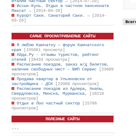
Италии частный сектор
→
[2014-07-20]
Иссык-Куль. Отдых в частном пансионате
Максат
→
[2014-04-28]
Курорт Саки. Санаторий Саки.
→
[2014-
03-26]
Всег
САМЫЕ ПРОСМАТРИВАЕМЫЕ САЙТЫ
Я люблю Камчатку — форум Камчатского
края
[155061 просмотр]
Айда.Ру - отзывы туристов, рейтинг
отелей
[26433 просмотра]
Расписание поездов, заказ ж/д билетов,
наличие свободных мест - ВИП Сервис
[23889
просмотров]
Продажа квартир в Ульяновске от
застройщика - ДСК
[22068 просмотров]
Расписание поездов из Адлера, Анапы,
Свердловска, Минска, Мурманска,
[18218
просмотров]
Отдых в Лоо частный сектор
[15766
просмотров]
ПОЛЕЗНЫЕ САЙТЫ
...