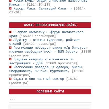
Иссык-Куль. Отдых в частном пансионате
Максат
→
[2014-04-28]
Курорт Саки. Санаторий Саки.
→
[2014-
03-26]
САМЫЕ ПРОСМАТРИВАЕМЫЕ САЙТЫ
Я люблю Камчатку — форум Камчатского
края
[155020 просмотров]
Айда.Ру - отзывы туристов, рейтинг
отелей
[26422 просмотра]
Расписание поездов, заказ ж/д билетов,
наличие свободных мест - ВИП Сервис
[23885
просмотров]
Продажа квартир в Ульяновске от
застройщика - ДСК
[22063 просмотра]
Расписание поездов из Адлера, Анапы,
Свердловска, Минска, Мурманска,
[18215
просмотров]
Отдых в Лоо частный сектор
[15762
просмотра]
ПОЛЕЗНЫЕ САЙТЫ
...