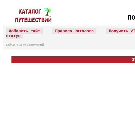
П
Добавить сайт
Правила каталога
Получить V
статус
Сейчас на сайте
6
посетителей
Э