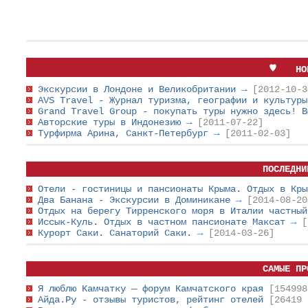
НО
Экскурсии в Лондоне и Великобритании
→
[2012-10-3
AVS Travel - Журнал туризма, географии и культур
Grand Travel Group - покупать туры нужно здесь! 
Авторские туры в Индонезию
→
[2011-07-22]
Турфирма Арина, Санкт-Петербург
→
[2011-02-03]
ПОСЛЕДНИ
Отели - гостиницы и пансионаты Крыма. Отдых в Кр
Два Банана - Экскурсии в Доминикане
→
[2014-08-20
Отдых на берегу Тирренского моря в Италии частны
Иссык-Куль. Отдых в частном пансионате Максат
→
[
Курорт Саки. Санаторий Саки.
→
[2014-03-26]
САМЫЕ ПР
Я люблю Камчатку — форум Камчатского края
[154998
Айда.Ру - отзывы туристов, рейтинг отелей
[26419 