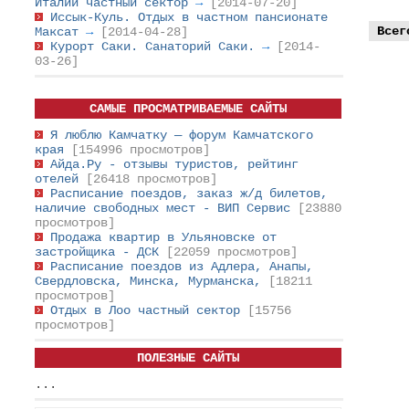
Италии частный сектор
→
[2014-07-20]
Иссык-Куль. Отдых в частном пансионате
Всег
Максат
→
[2014-04-28]
Курорт Саки. Санаторий Саки.
→
[2014-
03-26]
САМЫЕ ПРОСМАТРИВАЕМЫЕ САЙТЫ
Я люблю Камчатку — форум Камчатского
края
[154996 просмотров]
Айда.Ру - отзывы туристов, рейтинг
отелей
[26418 просмотров]
Расписание поездов, заказ ж/д билетов,
наличие свободных мест - ВИП Сервис
[23880
просмотров]
Продажа квартир в Ульяновске от
застройщика - ДСК
[22059 просмотров]
Расписание поездов из Адлера, Анапы,
Свердловска, Минска, Мурманска,
[18211
просмотров]
Отдых в Лоо частный сектор
[15756
просмотров]
ПОЛЕЗНЫЕ САЙТЫ
...