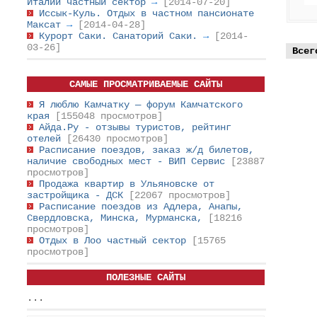
Италии частный сектор
→
[2014-07-20]
Иссык-Куль. Отдых в частном пансионате
Максат
→
[2014-04-28]
Курорт Саки. Санаторий Саки.
→
[2014-
03-26]
Всег
САМЫЕ ПРОСМАТРИВАЕМЫЕ САЙТЫ
Я люблю Камчатку — форум Камчатского
края
[155048 просмотров]
Айда.Ру - отзывы туристов, рейтинг
отелей
[26430 просмотров]
Расписание поездов, заказ ж/д билетов,
наличие свободных мест - ВИП Сервис
[23887
просмотров]
Продажа квартир в Ульяновске от
застройщика - ДСК
[22067 просмотров]
Расписание поездов из Адлера, Анапы,
Свердловска, Минска, Мурманска,
[18216
просмотров]
Отдых в Лоо частный сектор
[15765
просмотров]
ПОЛЕЗНЫЕ САЙТЫ
...