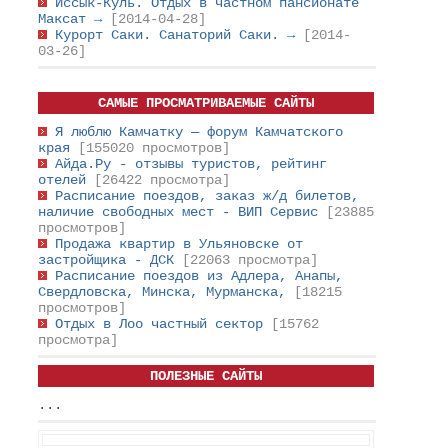
Иссык-Куль. Отдых в частном пансионате
Максат
→
[2014-04-28]
Курорт Саки. Санаторий Саки.
→
[2014-
03-26]
САМЫЕ ПРОСМАТРИВАЕМЫЕ САЙТЫ
Я люблю Камчатку — форум Камчатского
края
[155020 просмотров]
Айда.Ру - отзывы туристов, рейтинг
отелей
[26422 просмотра]
Расписание поездов, заказ ж/д билетов,
наличие свободных мест - ВИП Сервис
[23885
просмотров]
Продажа квартир в Ульяновске от
застройщика - ДСК
[22063 просмотра]
Расписание поездов из Адлера, Анапы,
Свердловска, Минска, Мурманска,
[18215
просмотров]
Отдых в Лоо частный сектор
[15762
просмотра]
ПОЛЕЗНЫЕ САЙТЫ
...