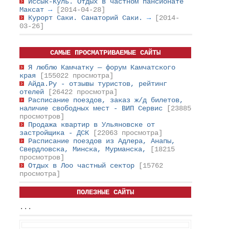
Иссык-Куль. Отдых в частном пансионате
Максат
→
[2014-04-28]
Курорт Саки. Санаторий Саки.
→
[2014-
03-26]
САМЫЕ ПРОСМАТРИВАЕМЫЕ САЙТЫ
Я люблю Камчатку — форум Камчатского
края
[155022 просмотра]
Айда.Ру - отзывы туристов, рейтинг
отелей
[26422 просмотра]
Расписание поездов, заказ ж/д билетов,
наличие свободных мест - ВИП Сервис
[23885
просмотров]
Продажа квартир в Ульяновске от
застройщика - ДСК
[22063 просмотра]
Расписание поездов из Адлера, Анапы,
Свердловска, Минска, Мурманска,
[18215
просмотров]
Отдых в Лоо частный сектор
[15762
просмотра]
ПОЛЕЗНЫЕ САЙТЫ
...