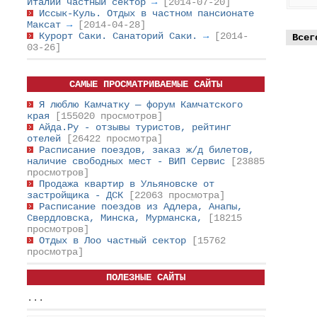
Италии частный сектор
→
[2014-07-20]
Иссык-Куль. Отдых в частном пансионате
Максат
→
[2014-04-28]
Курорт Саки. Санаторий Саки.
→
[2014-
Всег
03-26]
САМЫЕ ПРОСМАТРИВАЕМЫЕ САЙТЫ
Я люблю Камчатку — форум Камчатского
края
[155020 просмотров]
Айда.Ру - отзывы туристов, рейтинг
отелей
[26422 просмотра]
Расписание поездов, заказ ж/д билетов,
наличие свободных мест - ВИП Сервис
[23885
просмотров]
Продажа квартир в Ульяновске от
застройщика - ДСК
[22063 просмотра]
Расписание поездов из Адлера, Анапы,
Свердловска, Минска, Мурманска,
[18215
просмотров]
Отдых в Лоо частный сектор
[15762
просмотра]
ПОЛЕЗНЫЕ САЙТЫ
...