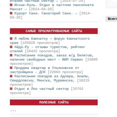
Италии частный сектор
→
[2014-07-20]
Иссык-Куль. Отдых в частном пансионате
Максат
→
[2014-04-28]
Курорт Саки. Санаторий Саки.
→
[2014-
03-26]
Всег
САМЫЕ ПРОСМАТРИВАЕМЫЕ САЙТЫ
Я люблю Камчатку — форум Камчатского
края
[155020 просмотров]
Айда.Ру - отзывы туристов, рейтинг
отелей
[26422 просмотра]
Расписание поездов, заказ ж/д билетов,
наличие свободных мест - ВИП Сервис
[23885
просмотров]
Продажа квартир в Ульяновске от
застройщика - ДСК
[22063 просмотра]
Расписание поездов из Адлера, Анапы,
Свердловска, Минска, Мурманска,
[18215
просмотров]
Отдых в Лоо частный сектор
[15762
просмотра]
ПОЛЕЗНЫЕ САЙТЫ
...