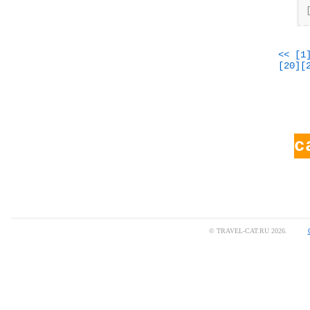
<<
[1
[20]
[
с
© TRAVEL-CAT.RU 2026.