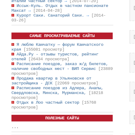
Италии частный сектор
→
[2014-07-20]
Иссык-Куль. Отдых в частном пансионате
Максат
→
[2014-04-28]
Курорт Саки. Санаторий Саки.
→
[2014-
03-26]
САМЫЕ ПРОСМАТРИВАЕМЫЕ САЙТЫ
Я люблю Камчатку — форум Камчатского
края
[155081 просмотр]
Айда.Ру - отзывы туристов, рейтинг
отелей
[26434 просмотра]
Расписание поездов, заказ ж/д билетов,
наличие свободных мест - ВИП Сервис
[23889
просмотров]
Продажа квартир в Ульяновске от
застройщика - ДСК
[22069 просмотров]
Расписание поездов из Адлера, Анапы,
Свердловска, Минска, Мурманска,
[18218
просмотров]
Отдых в Лоо частный сектор
[15768
просмотров]
ПОЛЕЗНЫЕ САЙТЫ
...