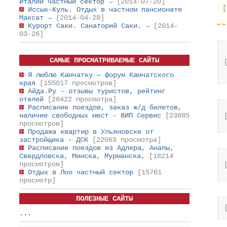
Италии частный сектор
→
[2014-07-20]
[
Иссык-Куль. Отдых в частном пансионате
Максат
→
[2014-04-28]
Курорт Саки. Санаторий Саки.
→
[2014-
03-26]
САМЫЕ ПРОСМАТРИВАЕМЫЕ САЙТЫ
Я люблю Камчатку — форум Камчатского
края
[155017 просмотров]
Айда.Ру - отзывы туристов, рейтинг
отелей
[26422 просмотра]
Расписание поездов, заказ ж/д билетов,
наличие свободных мест - ВИП Сервис
[23885
просмотров]
Продажа квартир в Ульяновске от
застройщика - ДСК
[22063 просмотра]
Расписание поездов из Адлера, Анапы,
Свердловска, Минска, Мурманска,
[18214
просмотров]
Отдых в Лоо частный сектор
[15761
просмотр]
ПОЛЕЗНЫЕ САЙТЫ
...