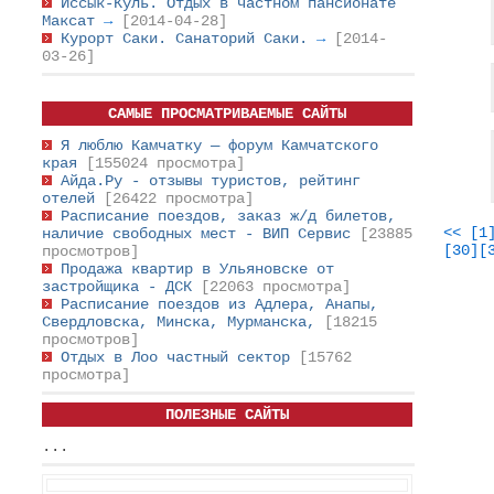
Иссык-Куль. Отдых в частном пансионате
Максат
→
[2014-04-28]
Курорт Саки. Санаторий Саки.
→
[2014-
03-26]
САМЫЕ ПРОСМАТРИВАЕМЫЕ САЙТЫ
Я люблю Камчатку — форум Камчатского
края
[155024 просмотра]
Айда.Ру - отзывы туристов, рейтинг
отелей
[26422 просмотра]
Расписание поездов, заказ ж/д билетов,
<<
[1
наличие свободных мест - ВИП Сервис
[23885
[30]
[
просмотров]
Продажа квартир в Ульяновске от
застройщика - ДСК
[22063 просмотра]
Расписание поездов из Адлера, Анапы,
Свердловска, Минска, Мурманска,
[18215
просмотров]
Отдых в Лоо частный сектор
[15762
просмотра]
ПОЛЕЗНЫЕ САЙТЫ
...