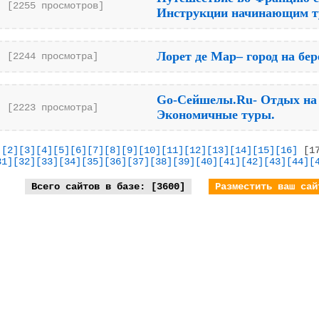
[2255 просмотров]
Инструкции начинающим т
Лорет де Мар– город на бе
[2244 просмотра]
Go-Сейшелы.Ru- Отдых на 
[2223 просмотра]
Экономичные туры.
]
[2]
[3]
[4]
[5]
[6]
[7]
[8]
[9]
[10]
[11]
[12]
[13]
[14]
[15]
[16]
[1
31]
[32]
[33]
[34]
[35]
[36]
[37]
[38]
[39]
[40]
[41]
[42]
[43]
[44]
[
Всего сайтов в базе: [3600]
Разместить ваш сай