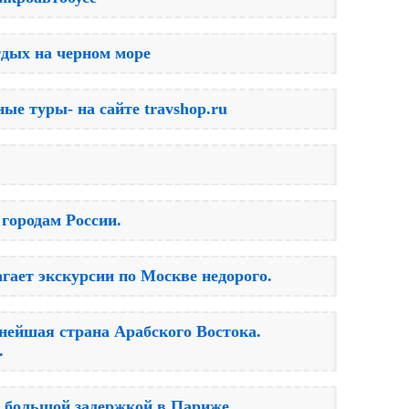
тдых на черном море
ые туры- на сайте travshop.ru
 городам России.
гает экскурсии по Москве недорого.
пнейшая страна Арабского Востока.
.
 большой задержкой в Париже.