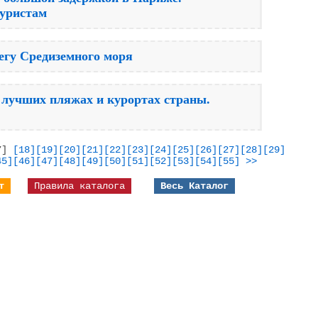
уристам
регу Средиземного моря
лучших пляжах и курортах страны.
7]
[18]
[19]
[20]
[21]
[22]
[23]
[24]
[25]
[26]
[27]
[28]
[29]
45]
[46]
[47]
[48]
[49]
[50]
[51]
[52]
[53]
[54]
[55]
>>
т
Правила каталога
Весь Каталог