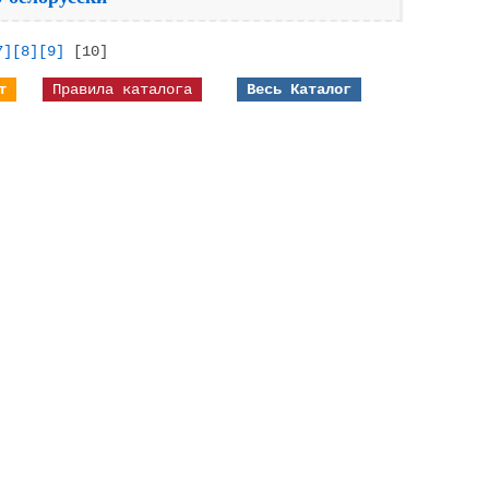
7]
[8]
[9]
[10]
т
Правила каталога
Весь Каталог