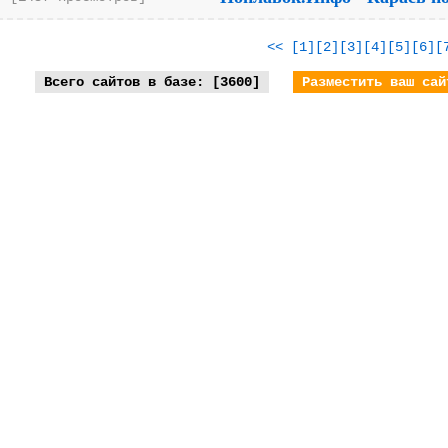
<<
[1]
[2]
[3]
[4]
[5]
[6]
[
Всего сайтов в базе: [3600]
Разместить ваш сай