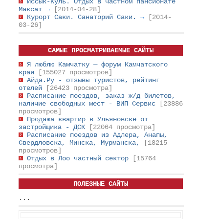
Иссык-Куль. Отдых в частном пансионате
Максат
→
[2014-04-28]
Курорт Саки. Санаторий Саки.
→
[2014-
03-26]
САМЫЕ ПРОСМАТРИВАЕМЫЕ САЙТЫ
Я люблю Камчатку — форум Камчатского
края
[155027 просмотров]
Айда.Ру - отзывы туристов, рейтинг
отелей
[26423 просмотра]
Расписание поездов, заказ ж/д билетов,
наличие свободных мест - ВИП Сервис
[23886
просмотров]
Продажа квартир в Ульяновске от
застройщика - ДСК
[22064 просмотра]
Расписание поездов из Адлера, Анапы,
Свердловска, Минска, Мурманска,
[18215
просмотров]
Отдых в Лоо частный сектор
[15764
просмотра]
ПОЛЕЗНЫЕ САЙТЫ
...